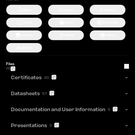
Alpine
Aurora
Meteor
Comet
Terra
ShadeStar
Horizon
Eclipse
Deja vu
Mirage
Files
115
Certificates
40
Datasheets
57
Documentation and User Information
5
Presentations
11