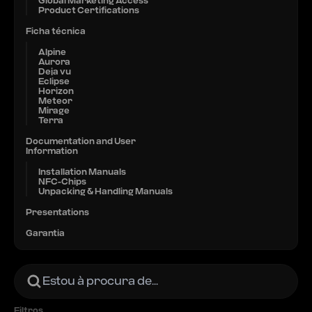
Global Marketing Access
Product Certifications
Ficha técnica
Alpine
Aurora
Deja vu
Eclipse
Horizon
Meteor
Mirage
Terra
Documentation and User
Information
Installation Manuals
NFC-Chips
Unpacking & Handling Manuals
Presentations
Garantia
Filtros