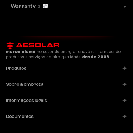
Warranty
2
marca alemã
no setor de energia renovável, fornecendo
produtos e serviços de alta qualidade
desde 2003
Produtos
Alpine
Sobre a empresa
Aurora
Empresa
Informações legais
Meteor
Fabricante
Comet
Impressão
Documentos
Soluções B2B
Terra
Editora
Contatos
Ficha de dados