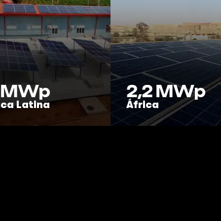
MWp
2,2
MWp
ca Latina
África