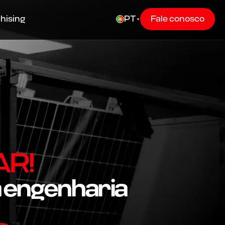
hising
PT
Fale conosco
AR!
a engenharia