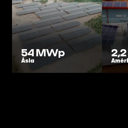
54
MWp
2,2
Ásia
Améri