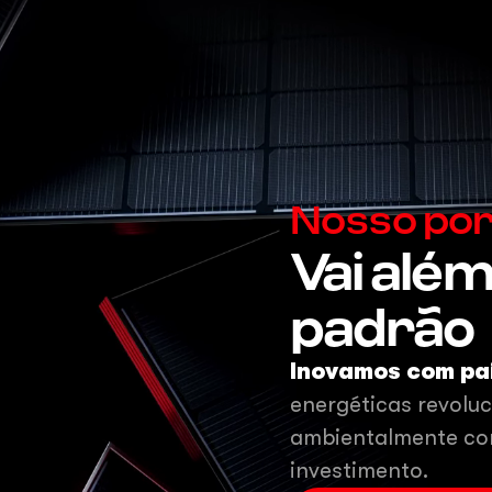
Nosso port
Vai alé
padrão
Inovamos com pa
energéticas revolu
ambientalmente con
investimento.