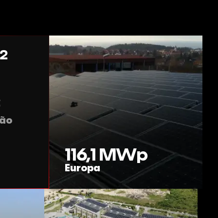
2
2
ção
116,1
MWp
Europa