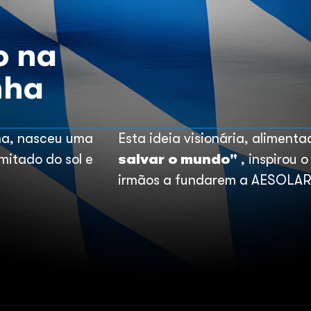
o na
nha
ha, nasceu uma
Esta ideia visionária, aliment
imitado do sol e
salvar o mundo"
, inspirou 
irmãos a fundarem a AESOLAR