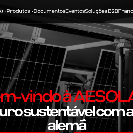
a
Produtos
Documentos
Eventos
Soluções B2B
Franc
m-vindo à AESOL
uro sustentável com 
alemã