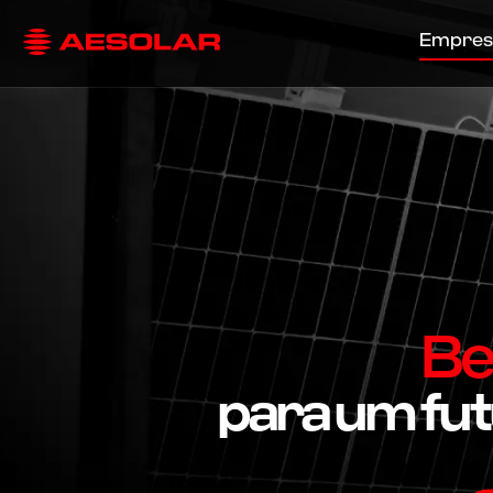
Empres
Be
para um fut