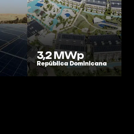
3,2
MWp
República Dominicana