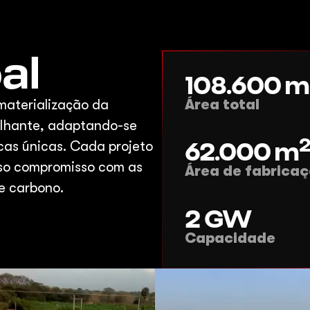
al
108.600
m
materialização da
Área total
ilhante, adaptando-se
62.000
m
cas únicas. Cada projeto
sso compromisso com as
Área de fabrica
e carbono.
2
GW
Capacidade