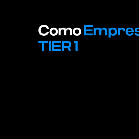
Como
Empre
TIER 1