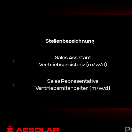
Stellenbezeichnung
Sales Assistant
Vertriebsassistenz (m/w/d)
Sales Representative
Vertriebsmitarbeiter (m/w/d)
Du möchtest aktiv zur Energiewende beitrage
Dann bist du bei uns genau richtig!
Werde Sales Assistant (m/w/d) bei AESOLAR E
Du möchtest aktiv zur Energiewende beitrage
zeige deine Kompetenzen im internationalen Ve
P
Dann bist du bei uns genau richtig!