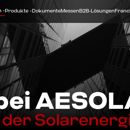
n
Produkte
Dokumente
Messen
B2B-Lösungen
Franc
 bei AESO
 der Solarenergi