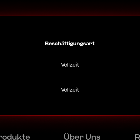
Beschäftigungsart
Vollzeit
Description:
Vollzeit
n und Teil eines internationalen Teams werden?
Description:
nergy GmbH. Profitiere von unserem fachlichen Kno
n und Teil eines internationalen Teams werden?
rtrieb.
rodukte
Über Uns
R