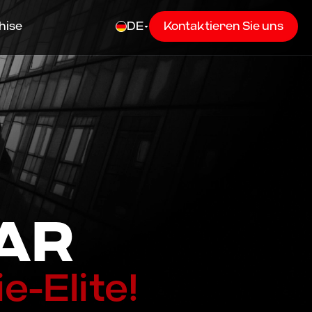
hise
DE
Kontaktieren Sie uns
LAR
e-Elite!